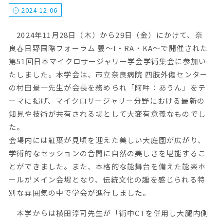
2024-12-06
2024年11月28日（木）から29日（金）にかけて、奈
良春日野国際フォーラム 甍～I・RA・KA～で開催された
第51回日本マイクロサージャリー学会学術集会に参加い
たしました。本学会は、市立奈良病院 四肢外傷センター
の村田景一先生が会長を務められ「阿吽：あうん」をテ
ーマに掲げ、マイクロサージャリー分野における最新の
知見や技術が共有される場として大変有意義なものでし
た。
会場内には紅葉が見頃を迎えた美しい大庭園が広がり、
学術的なセッションの合間に自然の美しさを堪能するこ
とができました。また、本格的な能舞台を備えた能楽ホ
ールがメイン会場となり、伝統文化の趣を感じられる特
別な雰囲気の中で学会が進行しました。
本学からは横田淳司先生が「術中CTを併用し大腿内側